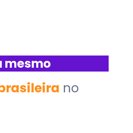
a mesmo
rasileira
no