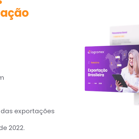
s
tação
am
 das exportações
e 2022.