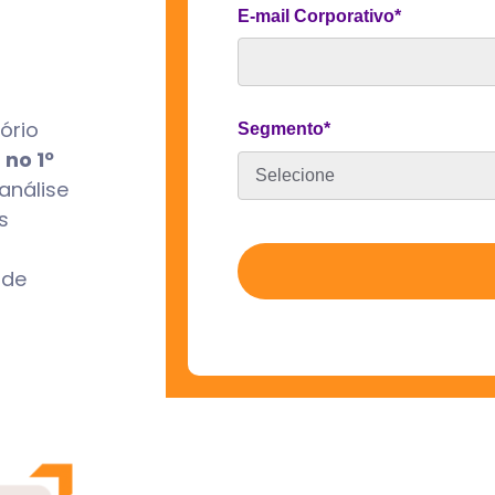
E-mail Corporativo
*
ório
Segmento
*
no 1º
análise
s
 de